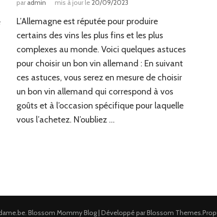
par
admin
mis à jour le
20/09/2023
L’Allemagne est réputée pour produire
e
certains des vins les plus fins et les plus
complexes au monde. Voici quelques astuces
pour choisir un bon vin allemand : En suivant
ces astuces, vous serez en mesure de choisir
un bon vin allemand qui correspond à vos
goûts et à l’occasion spécifique pour laquelle
vous l’achetez. N’oubliez …
dame.be
.
Blossom Mommy Blog | Développé par
Blossom Themes
.Prop