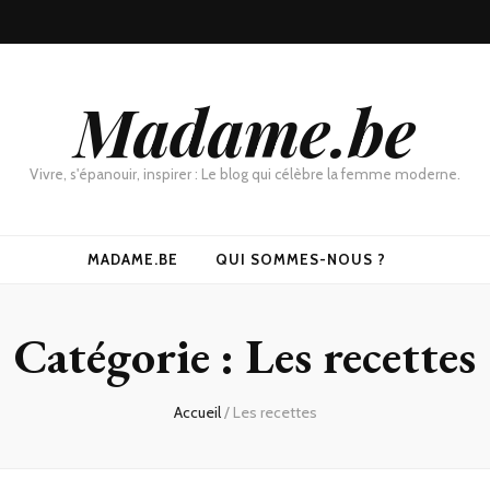
Madame.be
Vivre, s'épanouir, inspirer : Le blog qui célèbre la femme moderne.
MADAME.BE
QUI SOMMES-NOUS ?
Catégorie :
Les recettes
Accueil
/
Les recettes