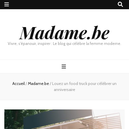
Madame.be
Vivre, s'épanouir, inspirer : Le blog qui célèbre la femme moderne.
Accueil
/
Madame.be
/
Louez un food truck pour célébrer un
anniversaire